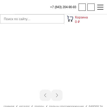
+7 (843) 204-90-93
Корзина
0 ₽
главная
каталог
группы
пальцы противорежущие
648068.3n па