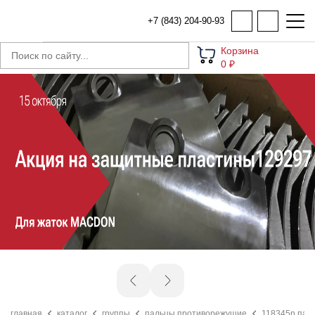
+7 (843) 204-90-93
Корзина
0 ₽
главная
каталог
группы
пальцы противорежущие
118345n пале