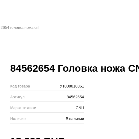
2654 головка ножа cnh
84562654 Головка ножа C
Код товара
УТ000010361
Артикул
84562654
Марка техники
CNH
Наличие
В наличии