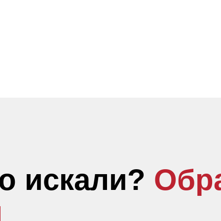
то искали?
Обр