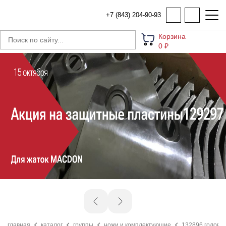
+7 (843) 204-90-93
Корзина
0 ₽
главная
каталог
группы
ножи и комплектующие
132896 головка