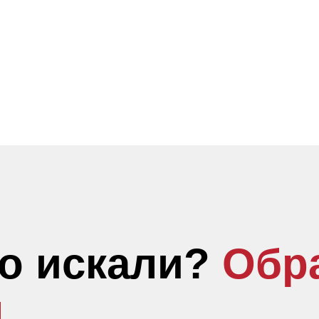
то искали?
Обр