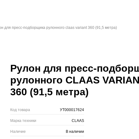
он для пресс-подборщика рулонного claas variant 360 (91,5 метра)
Рулон для пресс-подбор
рулонного CLAAS VARIA
360 (91,5 метра)
Код товара
УТ000017624
Марка техники
CLAAS
Наличие
В наличии