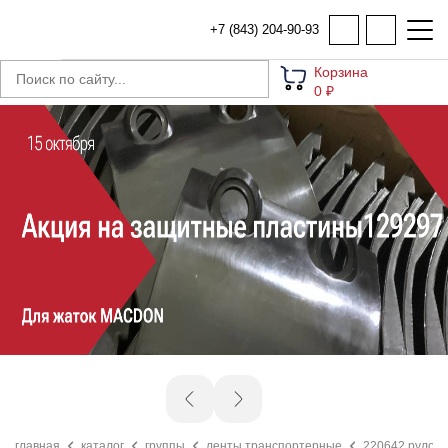
+7 (843) 204-90-93
Корзина
0 ₽
главная
каталог
группы
ленты транспортерные
220642 рулон 