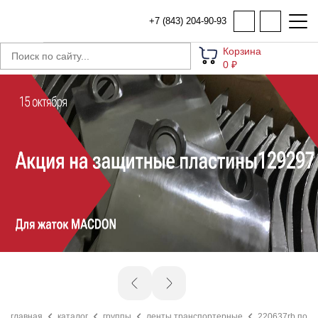
+7 (843) 204-90-93
Корзина
0 ₽
главная
каталог
группы
ленты транспортерные
220637rb поло