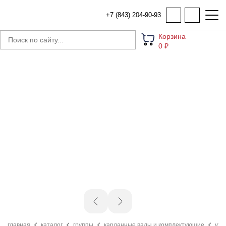
+7 (843) 204-90-93
Корзина
0 ₽
главная
каталог
группы
карданные валы и комплектующие
vf1