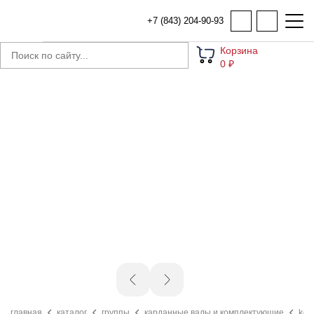
+7 (843) 204-90-93
Корзина
0 ₽
главная
каталог
группы
карданные валы и комплектующие
kdm