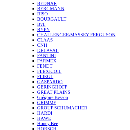
BEDNAR
BERGMANN
BISO
BOURGAULT
BvL
BYPY
CHALLENGER/MASSEY FERGUSON
CLAAS
CNH
DELAVAL
FANTINI
FARMEX
FENDT
FLEXICOIL
FLIEGL
GASPARDO
GERINGHOFF
GREAT PLAINS
Grégoire Besson
GRIMME
GROUP SCHUMACHER
HARDI
HAWE
Honey Bee
HORSCH