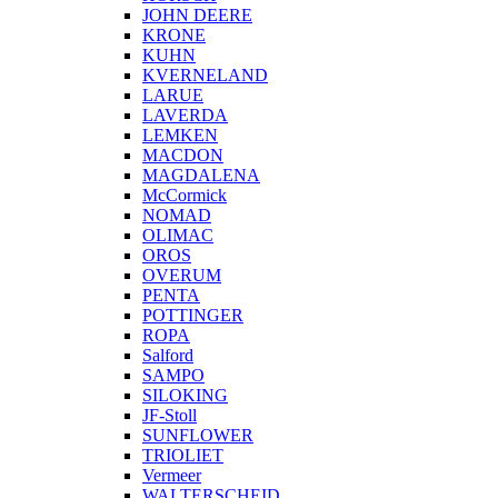
JOHN DEERE
KRONE
KUHN
KVERNELAND
LARUE
LAVERDA
LEMKEN
MACDON
MAGDALENA
McCormick
NOMAD
OLIMAC
OROS
OVERUM
PENTA
POTTINGER
ROPA
Salford
SAMPO
SILOKING
JF-Stoll
SUNFLOWER
TRIOLIET
Vermeer
WALTERSCHEID