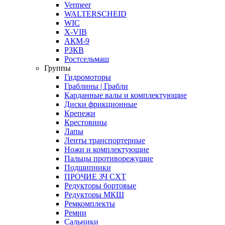
Vermeer
WALTERSCHEID
WIC
X-VIB
АКМ-9
РЗКВ
Ростсельмаш
Группы
Гидромоторы
Граблины | Грабли
Карданные валы и комплектующие
Диски фрикционные
Крепежи
Крестовины
Лапы
Ленты транспортерные
Ножи и комплектующие
Пальцы противорежущие
Подшипники
ПРОЧИЕ ЗЧ СХТ
Редукторы бортовые
Редукторы МКШ
Ремкомплекты
Ремни
Сальники