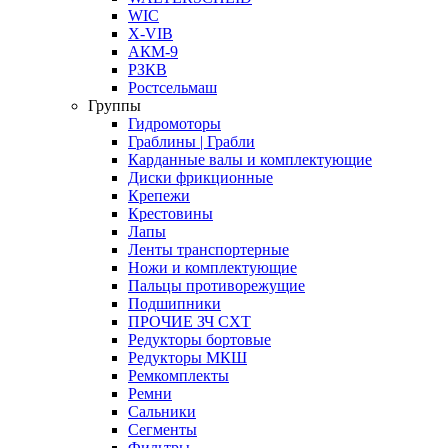
WIC
X-VIB
АКМ-9
РЗКВ
Ростсельмаш
Группы
Гидромоторы
Граблины | Грабли
Карданные валы и комплектующие
Диски фрикционные
Крепежи
Крестовины
Лапы
Ленты транспортерные
Ножи и комплектующие
Пальцы противорежущие
Подшипники
ПРОЧИЕ ЗЧ СХТ
Редукторы бортовые
Редукторы МКШ
Ремкомплекты
Ремни
Сальники
Сегменты
Фильтры