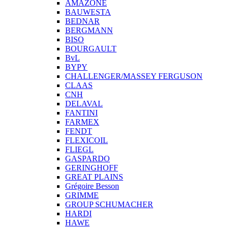
AMAZONE
BAUWESTA
BEDNAR
BERGMANN
BISO
BOURGAULT
BvL
BYPY
CHALLENGER/MASSEY FERGUSON
CLAAS
CNH
DELAVAL
FANTINI
FARMEX
FENDT
FLEXICOIL
FLIEGL
GASPARDO
GERINGHOFF
GREAT PLAINS
Grégoire Besson
GRIMME
GROUP SCHUMACHER
HARDI
HAWE