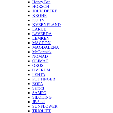
Honey Bee
HORSCH
JOHN DEERE
KRONE
KUHN
KVERNELAND
LARUE
LAVERDA
LEMKEN
MACDON
MAGDALENA
McCormick
NOMAD
OLIMAC
OROS
OVERUM
PENTA
POTTINGER
ROPA
Salford
SAMPO
SILOKING
JF-Stoll
SUNFLOWER
TRIOLIET