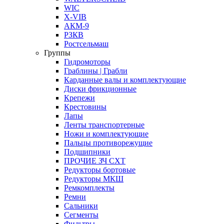
WIC
X-VIB
АКМ-9
РЗКВ
Ростсельмаш
Группы
Гидромоторы
Граблины | Грабли
Карданные валы и комплектующие
Диски фрикционные
Крепежи
Крестовины
Лапы
Ленты транспортерные
Ножи и комплектующие
Пальцы противорежущие
Подшипники
ПРОЧИЕ ЗЧ СХТ
Редукторы бортовые
Редукторы МКШ
Ремкомплекты
Ремни
Сальники
Сегменты
Фильтры