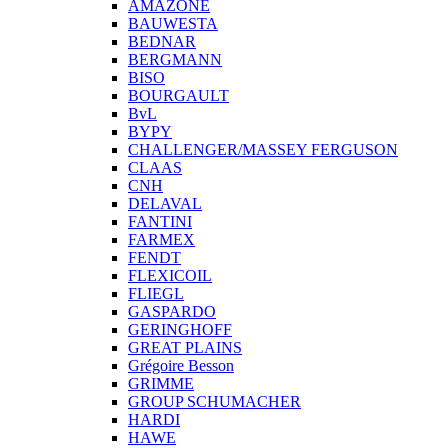
AMAZONE
BAUWESTA
BEDNAR
BERGMANN
BISO
BOURGAULT
BvL
BYPY
CHALLENGER/MASSEY FERGUSON
CLAAS
CNH
DELAVAL
FANTINI
FARMEX
FENDT
FLEXICOIL
FLIEGL
GASPARDO
GERINGHOFF
GREAT PLAINS
Grégoire Besson
GRIMME
GROUP SCHUMACHER
HARDI
HAWE