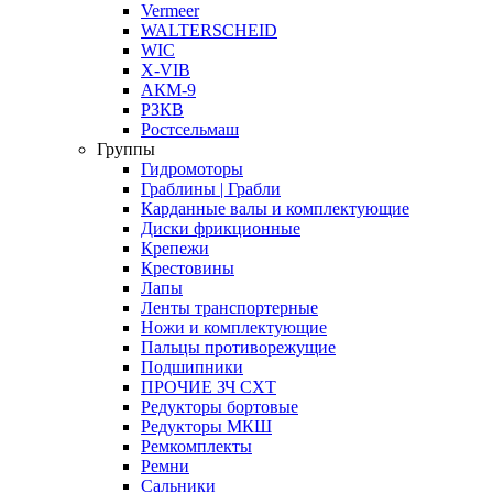
Vermeer
WALTERSCHEID
WIC
X-VIB
АКМ-9
РЗКВ
Ростсельмаш
Группы
Гидромоторы
Граблины | Грабли
Карданные валы и комплектующие
Диски фрикционные
Крепежи
Крестовины
Лапы
Ленты транспортерные
Ножи и комплектующие
Пальцы противорежущие
Подшипники
ПРОЧИЕ ЗЧ СХТ
Редукторы бортовые
Редукторы МКШ
Ремкомплекты
Ремни
Сальники