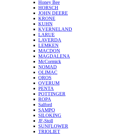
Honey Bee
HORSCH
JOHN DEERE
KRONE
KUHN
KVERNELAND
LARUE
LAVERDA
LEMKEN
MACDON
MAGDALENA
McCormick
NOMAD
OLIMAC
OROS
OVERUM
PENTA
POTTINGER
ROPA
Salford
SAMPO
SILOKING
JF-Stoll
SUNFLOWER
TRIOLIET