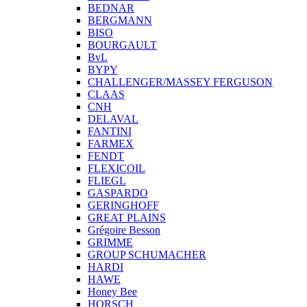
BEDNAR
BERGMANN
BISO
BOURGAULT
BvL
BYPY
CHALLENGER/MASSEY FERGUSON
CLAAS
CNH
DELAVAL
FANTINI
FARMEX
FENDT
FLEXICOIL
FLIEGL
GASPARDO
GERINGHOFF
GREAT PLAINS
Grégoire Besson
GRIMME
GROUP SCHUMACHER
HARDI
HAWE
Honey Bee
HORSCH