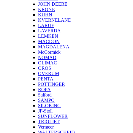
JOHN DEERE
KRONE
KUHN
KVERNELAND
LARUE
LAVERDA
LEMKEN
MACDON
MAGDALENA
McCormick
NOMAD
OLIMAC
OROS
OVERUM
PENTA
POTTINGER
ROPA
Salford
SAMPO
SILOKING
JF-Stoll
SUNFLOWER
TRIOLIET
Vermeer
WALTERSCHEID