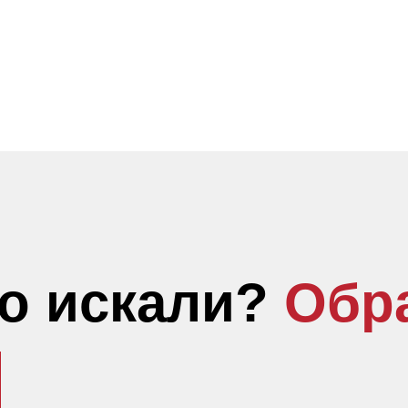
то искали?
Обр