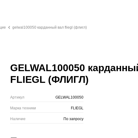
щие
gelwal100050 карданный вал fliegl (флигл)
GELWAL100050 карданны
FLIEGL (ФЛИГЛ)
Артикул
GELWAL100050
Марка техники
FLIEGL
Наличие
По запросу