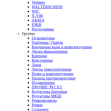
Vermeer
WALTERSCHEID
WIC
X-VIB
АКМ-9
РЗКВ
Ростсельмаш
Группы
Гидромоторы
Граблины | Грабли
Карданные валы и комплектующие
Диски фрикционные
Крепежи
Крестовины
Лапы
Ленты транспортерные
Ножи и комплектующие
Пальцы противорежущие
Подшипники
ПРОЧИЕ ЗЧ СХТ
Редукторы бортовые
Редукторы МКШ
Ремкомплекты
Ремни
Сальники