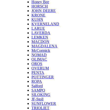
Honey Bee
HORSCH
JOHN DEERE
KRONE
KUHN
KVERNELAND
LARUE
LAVERDA
LEMKEN
MACDON
MAGDALENA
McCormick
NOMAD
OLIMAC
OROS
OVERUM
PENTA
POTTINGER
ROPA
Salford
SAMPO
SILOKING
JF-Stoll
SUNFLOWER
TRIOLIET