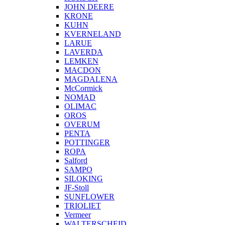
JOHN DEERE
KRONE
KUHN
KVERNELAND
LARUE
LAVERDA
LEMKEN
MACDON
MAGDALENA
McCormick
NOMAD
OLIMAC
OROS
OVERUM
PENTA
POTTINGER
ROPA
Salford
SAMPO
SILOKING
JF-Stoll
SUNFLOWER
TRIOLIET
Vermeer
WALTERSCHEID