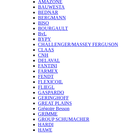
AMAZONE
BAUWESTA
BEDNAR
BERGMANN
BISO
BOURGAULT
BvL
BYPY
CHALLENGER/MASSEY FERGUSON
CLAAS
CNH
DELAVAL
FANTINI
FARMEX
FENDT
FLEXICOIL
FLIEGL
GASPARDO
GERINGHOFF
GREAT PLAINS
Grégoire Besson
GRIMME
GROUP SCHUMACHER
HARDI
HAWE