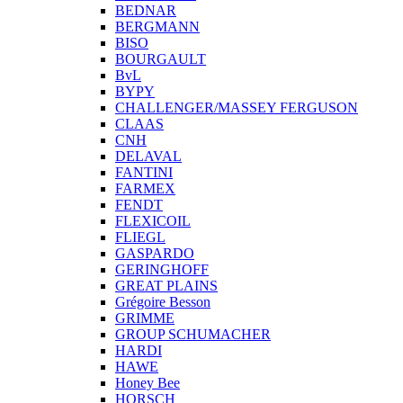
BEDNAR
BERGMANN
BISO
BOURGAULT
BvL
BYPY
CHALLENGER/MASSEY FERGUSON
CLAAS
CNH
DELAVAL
FANTINI
FARMEX
FENDT
FLEXICOIL
FLIEGL
GASPARDO
GERINGHOFF
GREAT PLAINS
Grégoire Besson
GRIMME
GROUP SCHUMACHER
HARDI
HAWE
Honey Bee
HORSCH