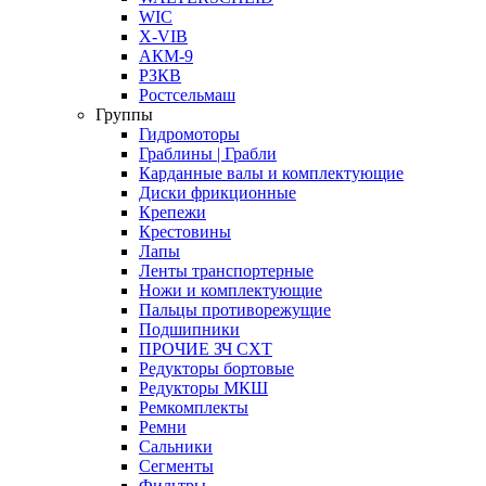
WIC
X-VIB
АКМ-9
РЗКВ
Ростсельмаш
Группы
Гидромоторы
Граблины | Грабли
Карданные валы и комплектующие
Диски фрикционные
Крепежи
Крестовины
Лапы
Ленты транспортерные
Ножи и комплектующие
Пальцы противорежущие
Подшипники
ПРОЧИЕ ЗЧ СХТ
Редукторы бортовые
Редукторы МКШ
Ремкомплекты
Ремни
Сальники
Сегменты
Фильтры