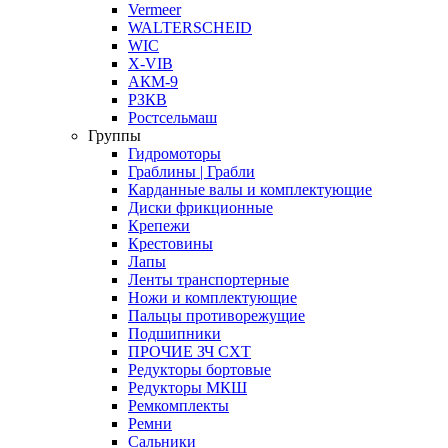
Vermeer
WALTERSCHEID
WIC
X-VIB
АКМ-9
РЗКВ
Ростсельмаш
Группы
Гидромоторы
Граблины | Грабли
Карданные валы и комплектующие
Диски фрикционные
Крепежи
Крестовины
Лапы
Ленты транспортерные
Ножи и комплектующие
Пальцы противорежущие
Подшипники
ПРОЧИЕ ЗЧ СХТ
Редукторы бортовые
Редукторы МКШ
Ремкомплекты
Ремни
Сальники