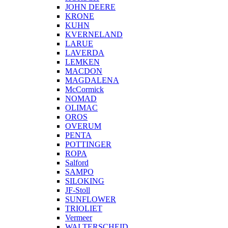
JOHN DEERE
KRONE
KUHN
KVERNELAND
LARUE
LAVERDA
LEMKEN
MACDON
MAGDALENA
McCormick
NOMAD
OLIMAC
OROS
OVERUM
PENTA
POTTINGER
ROPA
Salford
SAMPO
SILOKING
JF-Stoll
SUNFLOWER
TRIOLIET
Vermeer
WALTERSCHEID