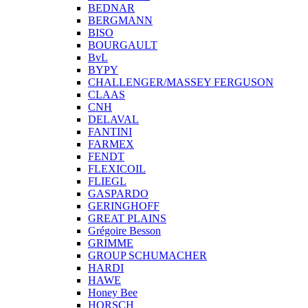
BEDNAR
BERGMANN
BISO
BOURGAULT
BvL
BYPY
CHALLENGER/MASSEY FERGUSON
CLAAS
CNH
DELAVAL
FANTINI
FARMEX
FENDT
FLEXICOIL
FLIEGL
GASPARDO
GERINGHOFF
GREAT PLAINS
Grégoire Besson
GRIMME
GROUP SCHUMACHER
HARDI
HAWE
Honey Bee
HORSCH