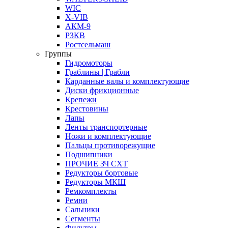
WIC
X-VIB
АКМ-9
РЗКВ
Ростсельмаш
Группы
Гидромоторы
Граблины | Грабли
Карданные валы и комплектующие
Диски фрикционные
Крепежи
Крестовины
Лапы
Ленты транспортерные
Ножи и комплектующие
Пальцы противорежущие
Подшипники
ПРОЧИЕ ЗЧ СХТ
Редукторы бортовые
Редукторы МКШ
Ремкомплекты
Ремни
Сальники
Сегменты
Фильтры