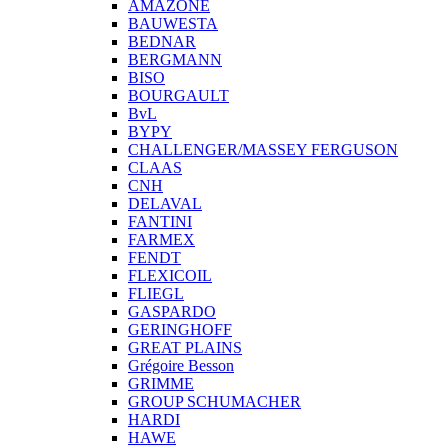
AMAZONE
BAUWESTA
BEDNAR
BERGMANN
BISO
BOURGAULT
BvL
BYPY
CHALLENGER/MASSEY FERGUSON
CLAAS
CNH
DELAVAL
FANTINI
FARMEX
FENDT
FLEXICOIL
FLIEGL
GASPARDO
GERINGHOFF
GREAT PLAINS
Grégoire Besson
GRIMME
GROUP SCHUMACHER
HARDI
HAWE