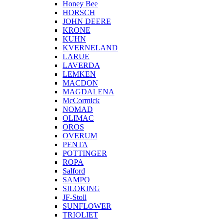
Honey Bee
HORSCH
JOHN DEERE
KRONE
KUHN
KVERNELAND
LARUE
LAVERDA
LEMKEN
MACDON
MAGDALENA
McCormick
NOMAD
OLIMAC
OROS
OVERUM
PENTA
POTTINGER
ROPA
Salford
SAMPO
SILOKING
JF-Stoll
SUNFLOWER
TRIOLIET