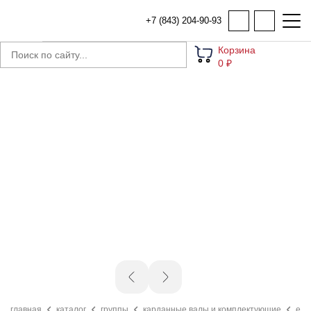
+7 (843) 204-90-93
Корзина
0 ₽
главная
каталог
группы
карданные валы и комплектующие
ej2