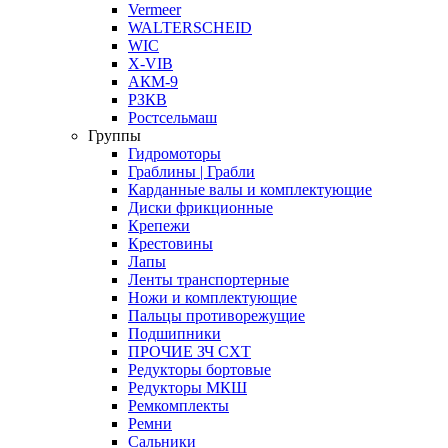
Vermeer
WALTERSCHEID
WIC
X-VIB
АКМ-9
РЗКВ
Ростсельмаш
Группы
Гидромоторы
Граблины | Грабли
Карданные валы и комплектующие
Диски фрикционные
Крепежи
Крестовины
Лапы
Ленты транспортерные
Ножи и комплектующие
Пальцы противорежущие
Подшипники
ПРОЧИЕ ЗЧ СХТ
Редукторы бортовые
Редукторы МКШ
Ремкомплекты
Ремни
Сальники