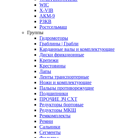
WIC
X-VIB
АКМ-9
РЗКВ
Ростсельмаш
Группы
Гидромоторы
Граблины | Грабли
Карданные валы и комплектующие
Диски фрикционные
Крепежи
Крестовины
Лапы
Ленты транспортерные
Ножи и комплектующие
Пальцы противорежущие
Подшипники
ПРОЧИЕ ЗЧ СХТ
Редукторы бортовые
Редукторы МКШ
Ремкомплекты
Ремни
Сальники
Сегменты
Фильтры