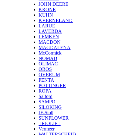
JOHN DEERE
KRONE
KUHN
KVERNELAND
LARUE
LAVERDA
LEMKEN
MACDON
MAGDALENA
McCormick
NOMAD
OLIMAC
OROS
OVERUM
PENTA
POTTINGER
ROPA
Salford
SAMPO
SILOKING
JF-Stoll
SUNFLOWER
TRIOLIET
Vermeer
WALTERSCHEID