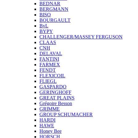
BEDNAR
BERGMANN
BISO
BOURGAULT
BvL
BYPY
CHALLENGER/MASSEY FERGUSON
CLAAS
CNH
DELAVAL
FANTINI
FARMEX
FENDT
FLEXICOIL
FLIEGL
GASPARDO
GERINGHOFF
GREAT PLAINS
Grégoire Besson
GRIMME
GROUP SCHUMACHER
HARDI
HAWE
Honey Bee
HORSCH