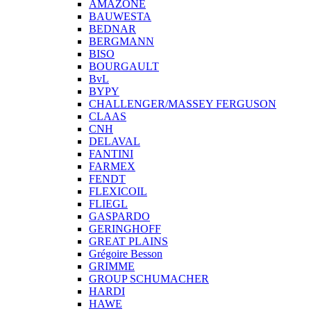
AMAZONE
BAUWESTA
BEDNAR
BERGMANN
BISO
BOURGAULT
BvL
BYPY
CHALLENGER/MASSEY FERGUSON
CLAAS
CNH
DELAVAL
FANTINI
FARMEX
FENDT
FLEXICOIL
FLIEGL
GASPARDO
GERINGHOFF
GREAT PLAINS
Grégoire Besson
GRIMME
GROUP SCHUMACHER
HARDI
HAWE