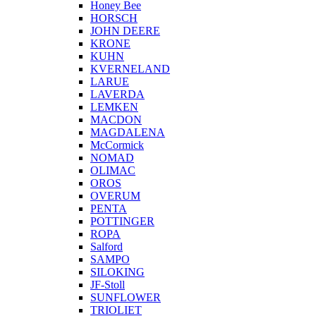
Honey Bee
HORSCH
JOHN DEERE
KRONE
KUHN
KVERNELAND
LARUE
LAVERDA
LEMKEN
MACDON
MAGDALENA
McCormick
NOMAD
OLIMAC
OROS
OVERUM
PENTA
POTTINGER
ROPA
Salford
SAMPO
SILOKING
JF-Stoll
SUNFLOWER
TRIOLIET