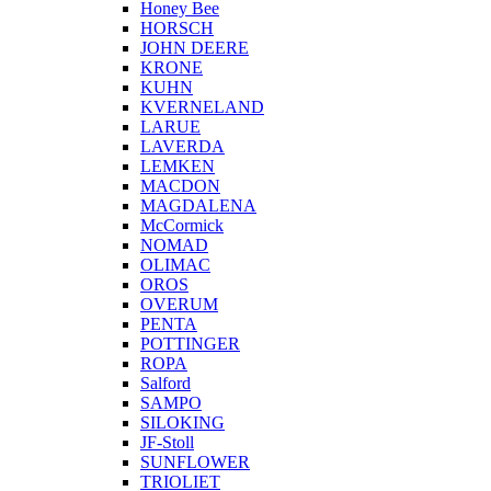
Honey Bee
HORSCH
JOHN DEERE
KRONE
KUHN
KVERNELAND
LARUE
LAVERDA
LEMKEN
MACDON
MAGDALENA
McCormick
NOMAD
OLIMAC
OROS
OVERUM
PENTA
POTTINGER
ROPA
Salford
SAMPO
SILOKING
JF-Stoll
SUNFLOWER
TRIOLIET