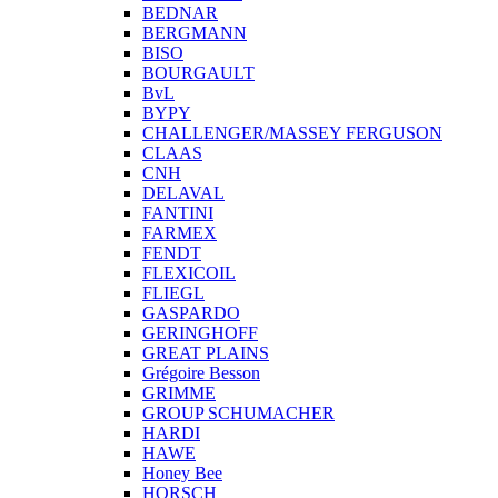
BEDNAR
BERGMANN
BISO
BOURGAULT
BvL
BYPY
CHALLENGER/MASSEY FERGUSON
CLAAS
CNH
DELAVAL
FANTINI
FARMEX
FENDT
FLEXICOIL
FLIEGL
GASPARDO
GERINGHOFF
GREAT PLAINS
Grégoire Besson
GRIMME
GROUP SCHUMACHER
HARDI
HAWE
Honey Bee
HORSCH