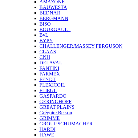
AMAZONE
BAUWESTA
BEDNAR
BERGMANN
BISO
BOURGAULT
BvL
BYPY
CHALLENGER/MASSEY FERGUSON
CLAAS
CNH
DELAVAL
FANTINI
FARMEX
FENDT
FLEXICOIL
FLIEGL
GASPARDO
GERINGHOFF
GREAT PLAINS
Grégoire Besson
GRIMME
GROUP SCHUMACHER
HARDI
HAWE