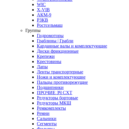
WIC
X-VIB
АКМ-9
РЗКВ
Ростсельмаш
Группы
Гидромоторы
Граблины | Грабли
Карданные валы и комплектующие
Диски фрикционные
Крепежи
Крестовины
Лапы
Ленты транспортерные
Ножи и комплектующие
Пальцы противорежущие
Подшипники
ПРОЧИЕ ЗЧ СХТ
Редукторы бортовые
Редукторы МКШ
Ремкомплекты
Ремни
Сальники
Сегменты
Фильтры