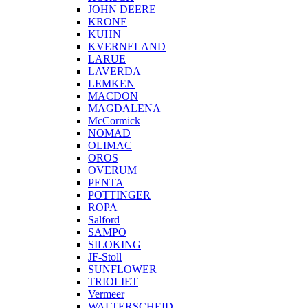
JOHN DEERE
KRONE
KUHN
KVERNELAND
LARUE
LAVERDA
LEMKEN
MACDON
MAGDALENA
McCormick
NOMAD
OLIMAC
OROS
OVERUM
PENTA
POTTINGER
ROPA
Salford
SAMPO
SILOKING
JF-Stoll
SUNFLOWER
TRIOLIET
Vermeer
WALTERSCHEID