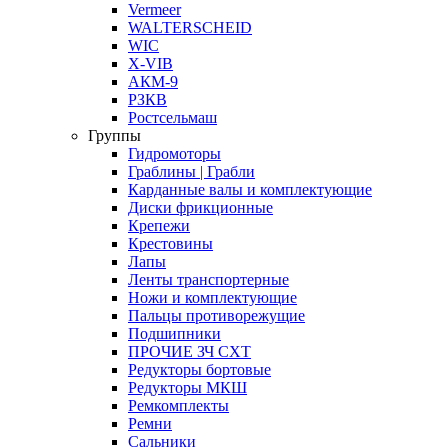
Vermeer
WALTERSCHEID
WIC
X-VIB
АКМ-9
РЗКВ
Ростсельмаш
Группы
Гидромоторы
Граблины | Грабли
Карданные валы и комплектующие
Диски фрикционные
Крепежи
Крестовины
Лапы
Ленты транспортерные
Ножи и комплектующие
Пальцы противорежущие
Подшипники
ПРОЧИЕ ЗЧ СХТ
Редукторы бортовые
Редукторы МКШ
Ремкомплекты
Ремни
Сальники