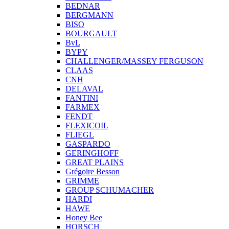
BEDNAR
BERGMANN
BISO
BOURGAULT
BvL
BYPY
CHALLENGER/MASSEY FERGUSON
CLAAS
CNH
DELAVAL
FANTINI
FARMEX
FENDT
FLEXICOIL
FLIEGL
GASPARDO
GERINGHOFF
GREAT PLAINS
Grégoire Besson
GRIMME
GROUP SCHUMACHER
HARDI
HAWE
Honey Bee
HORSCH