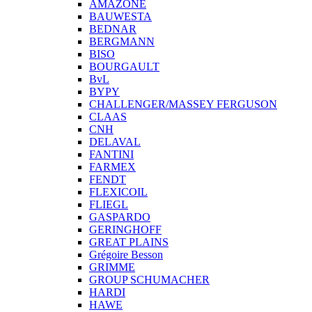
AMAZONE
BAUWESTA
BEDNAR
BERGMANN
BISO
BOURGAULT
BvL
BYPY
CHALLENGER/MASSEY FERGUSON
CLAAS
CNH
DELAVAL
FANTINI
FARMEX
FENDT
FLEXICOIL
FLIEGL
GASPARDO
GERINGHOFF
GREAT PLAINS
Grégoire Besson
GRIMME
GROUP SCHUMACHER
HARDI
HAWE