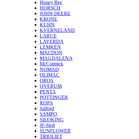
Honey Bee
HORSCH
JOHN DEERE
KRONE
KUHN
KVERNELAND
LARUE
LAVERDA
LEMKEN
MACDON
MAGDALENA
McCormick
NOMAD
OLIMAC
OROS
OVERUM
PENTA
POTTINGER
ROPA
Salford
SAMPO
SILOKING
JF-Stoll
SUNFLOWER
TRIOLIET