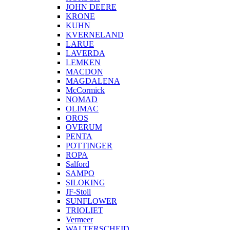
JOHN DEERE
KRONE
KUHN
KVERNELAND
LARUE
LAVERDA
LEMKEN
MACDON
MAGDALENA
McCormick
NOMAD
OLIMAC
OROS
OVERUM
PENTA
POTTINGER
ROPA
Salford
SAMPO
SILOKING
JF-Stoll
SUNFLOWER
TRIOLIET
Vermeer
WALTERSCHEID