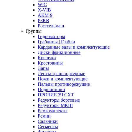
WIC
X-VIB
АКМ-9
РЗКВ
Ростсельмаш
Группы
Гидромоторы
Граблины | Грабли
Карданные валы и комплектующие
Диски фрикционные
Крепежи
Крестовины
Лапы
Ленты транспортерные
Ножи и комплектующие
Пальцы противорежущие
Подшипники
ПРОЧИЕ ЗЧ СХТ
Редукторы бортовые
Редукторы МКШ
Ремкомплекты
Ремни
Сальники
Сегменты
Фильтры