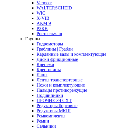
Vermeer
WALTERSCHEID
WIC
X-VIB
АКМ-9
РЗКВ
Ростсельмаш
Группы
Гидромоторы
Граблины | Грабли
Карданные валы и комплектующие
Диски фрикционные
Крепежи
Крестовины
Лапы
Ленты транспортерные
Ножи и комплектующие
Пальцы противорежущие
Подшипники
ПРОЧИЕ ЗЧ СХТ
Редукторы бортовые
Редукторы МКШ
Ремкомплекты
Ремни
Сальники