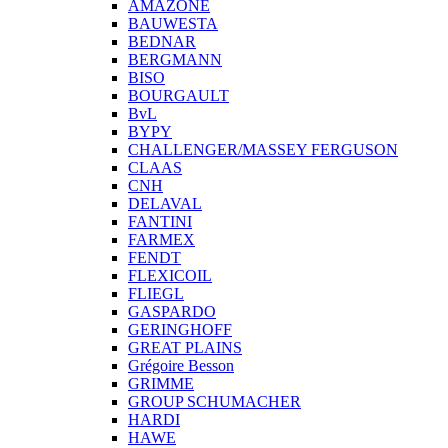
AMAZONE
BAUWESTA
BEDNAR
BERGMANN
BISO
BOURGAULT
BvL
BYPY
CHALLENGER/MASSEY FERGUSON
CLAAS
CNH
DELAVAL
FANTINI
FARMEX
FENDT
FLEXICOIL
FLIEGL
GASPARDO
GERINGHOFF
GREAT PLAINS
Grégoire Besson
GRIMME
GROUP SCHUMACHER
HARDI
HAWE