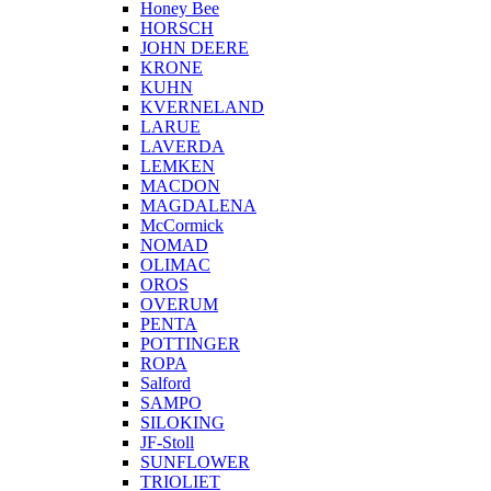
Honey Bee
HORSCH
JOHN DEERE
KRONE
KUHN
KVERNELAND
LARUE
LAVERDA
LEMKEN
MACDON
MAGDALENA
McCormick
NOMAD
OLIMAC
OROS
OVERUM
PENTA
POTTINGER
ROPA
Salford
SAMPO
SILOKING
JF-Stoll
SUNFLOWER
TRIOLIET