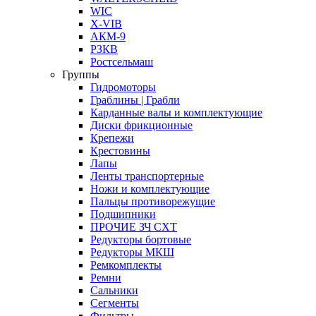
WIC
X-VIB
АКМ-9
РЗКВ
Ростсельмаш
Группы
Гидромоторы
Граблины | Грабли
Карданные валы и комплектующие
Диски фрикционные
Крепежи
Крестовины
Лапы
Ленты транспортерные
Ножи и комплектующие
Пальцы противорежущие
Подшипники
ПРОЧИЕ ЗЧ СХТ
Редукторы бортовые
Редукторы МКШ
Ремкомплекты
Ремни
Сальники
Сегменты
Фильтры