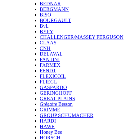
BEDNAR
BERGMANN
BISO
BOURGAULT
BvL
BYPY
CHALLENGER/MASSEY FERGUSON
CLAAS
CNH
DELAVAL
FANTINI
FARMEX
FENDT
FLEXICOIL
FLIEGL
GASPARDO
GERINGHOFF
GREAT PLAINS
Grégoire Besson
GRIMME
GROUP SCHUMACHER
HARDI
HAWE
Honey Bee
HORSCH