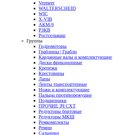
Vermeer
WALTERSCHEID
WIC
X-VIB
АКМ-9
РЗКВ
Ростсельмаш
Группы
Гидромоторы
Граблины | Грабли
Карданные валы и комплектующие
Диски фрикционные
Крепежи
Крестовины
Лапы
Ленты транспортерные
Ножи и комплектующие
Пальцы противорежущие
Подшипники
ПРОЧИЕ ЗЧ СХТ
Редукторы бортовые
Редукторы МКШ
Ремкомплекты
Ремни
Сальники