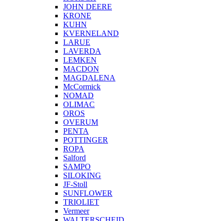
JOHN DEERE
KRONE
KUHN
KVERNELAND
LARUE
LAVERDA
LEMKEN
MACDON
MAGDALENA
McCormick
NOMAD
OLIMAC
OROS
OVERUM
PENTA
POTTINGER
ROPA
Salford
SAMPO
SILOKING
JF-Stoll
SUNFLOWER
TRIOLIET
Vermeer
WALTERSCHEID