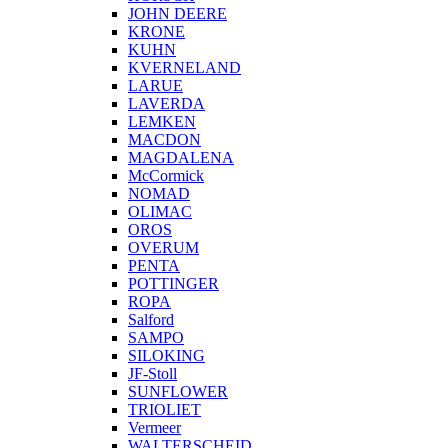
JOHN DEERE
KRONE
KUHN
KVERNELAND
LARUE
LAVERDA
LEMKEN
MACDON
MAGDALENA
McCormick
NOMAD
OLIMAC
OROS
OVERUM
PENTA
POTTINGER
ROPA
Salford
SAMPO
SILOKING
JF-Stoll
SUNFLOWER
TRIOLIET
Vermeer
WALTERSCHEID