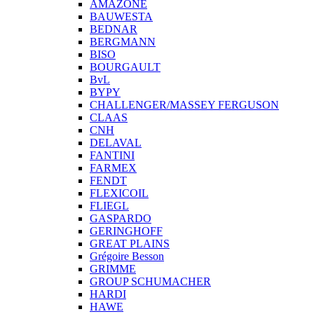
AMAZONE
BAUWESTA
BEDNAR
BERGMANN
BISO
BOURGAULT
BvL
BYPY
CHALLENGER/MASSEY FERGUSON
CLAAS
CNH
DELAVAL
FANTINI
FARMEX
FENDT
FLEXICOIL
FLIEGL
GASPARDO
GERINGHOFF
GREAT PLAINS
Grégoire Besson
GRIMME
GROUP SCHUMACHER
HARDI
HAWE