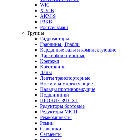
WIC
X-VIB
АКМ-9
РЗКВ
Ростсельмаш
Группы
Гидромоторы
Граблины | Грабли
Карданные валы и комплектующие
Диски фрикционные
Крепежи
Крестовины
Лапы
Ленты транспортерные
Ножи и комплектующие
Пальцы противорежущие
Подшипники
ПРОЧИЕ ЗЧ СХТ
Редукторы бортовые
Редукторы МКШ
Ремкомплекты
Ремни
Сальники
Сегменты
Фильтры