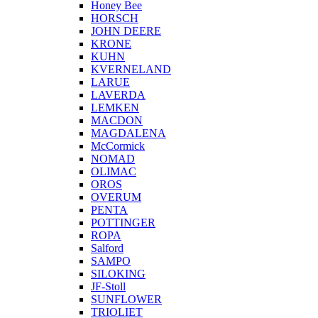
Honey Bee
HORSCH
JOHN DEERE
KRONE
KUHN
KVERNELAND
LARUE
LAVERDA
LEMKEN
MACDON
MAGDALENA
McCormick
NOMAD
OLIMAC
OROS
OVERUM
PENTA
POTTINGER
ROPA
Salford
SAMPO
SILOKING
JF-Stoll
SUNFLOWER
TRIOLIET