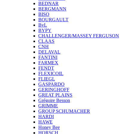
BEDNAR
BERGMANN
BISO
BOURGAULT
BvL
BYPY
CHALLENGER/MASSEY FERGUSON
CLAAS
CNH
DELAVAL
FANTINI
FARMEX
FENDT
FLEXICOIL
FLIEGL
GASPARDO
GERINGHOFF
GREAT PLAINS
Grégoire Besson
GRIMME
GROUP SCHUMACHER
HARDI
HAWE
Honey Bee
HORSCH