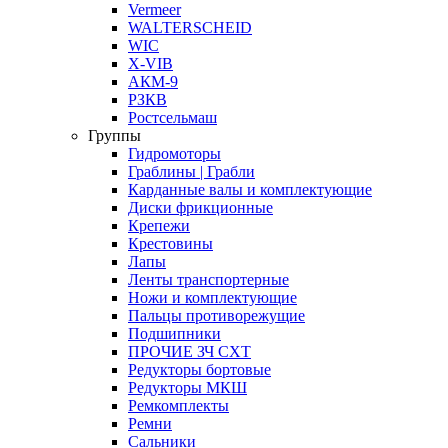
Vermeer
WALTERSCHEID
WIC
X-VIB
АКМ-9
РЗКВ
Ростсельмаш
Группы
Гидромоторы
Граблины | Грабли
Карданные валы и комплектующие
Диски фрикционные
Крепежи
Крестовины
Лапы
Ленты транспортерные
Ножи и комплектующие
Пальцы противорежущие
Подшипники
ПРОЧИЕ ЗЧ СХТ
Редукторы бортовые
Редукторы МКШ
Ремкомплекты
Ремни
Сальники