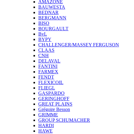
AMAZONE
BAUWESTA
BEDNAR
BERGMANN
BISO
BOURGAULT
BvL
BYPY
CHALLENGER/MASSEY FERGUSON
CLAAS
CNH
DELAVAL
FANTINI
FARMEX
FENDT
FLEXICOIL
FLIEGL
GASPARDO
GERINGHOFF
GREAT PLAINS
Grégoire Besson
GRIMME
GROUP SCHUMACHER
HARDI
HAWE