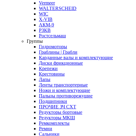
Vermeer
WALTERSCHEID
WIC
X-VIB
АКМ-9
РЗКВ
Ростсельмаш
Группы
Гидромоторы
Граблины | Грабли
Карданные валы и комплектующие
Диски фрикционные
Крепежи
Крестовины
Лапы
Ленты транспортерные
Ножи и комплектующие
Пальцы противорежущие
Подшипники
ПРОЧИЕ ЗЧ СХТ
Редукторы бортовые
Редукторы МКШ
Ремкомплекты
Ремни
Сальники