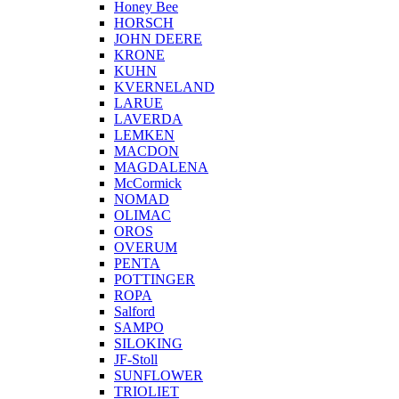
Honey Bee
HORSCH
JOHN DEERE
KRONE
KUHN
KVERNELAND
LARUE
LAVERDA
LEMKEN
MACDON
MAGDALENA
McCormick
NOMAD
OLIMAC
OROS
OVERUM
PENTA
POTTINGER
ROPA
Salford
SAMPO
SILOKING
JF-Stoll
SUNFLOWER
TRIOLIET