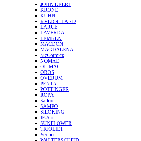
JOHN DEERE
KRONE
KUHN
KVERNELAND
LARUE
LAVERDA
LEMKEN
MACDON
MAGDALENA
McCormick
NOMAD
OLIMAC
OROS
OVERUM
PENTA
POTTINGER
ROPA
Salford
SAMPO
SILOKING
JF-Stoll
SUNFLOWER
TRIOLIET
Vermeer
WALTERSCHEID