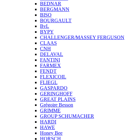
BEDNAR
BERGMANN
BISO
BOURGAULT
BvL
BYPY
CHALLENGER/MASSEY FERGUSON
CLAAS
CNH
DELAVAL
FANTINI
FARMEX
FENDT
FLEXICOIL
FLIEGL
GASPARDO
GERINGHOFF
GREAT PLAINS
Grégoire Besson
GRIMME
GROUP SCHUMACHER
HARDI
HAWE
Honey Bee
HORSCH