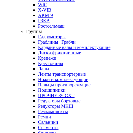
WIC
X-VIB
АКМ-9
РЗКВ
Ростсельмаш
Группы
Гидромоторы
Граблины | Грабли
Карданные валы и комплектующие
Диски фрикционные
Крепежи
Крестовины
Лапы
Ленты транспортерные
Ножи и комплектующие
Пальцы противорежущие
Подшипники
ПРОЧИЕ ЗЧ СХТ
Редукторы бортовые
Редукторы МКШ
Ремкомплекты
Ремни
Сальники
Сегменты
Фильтры