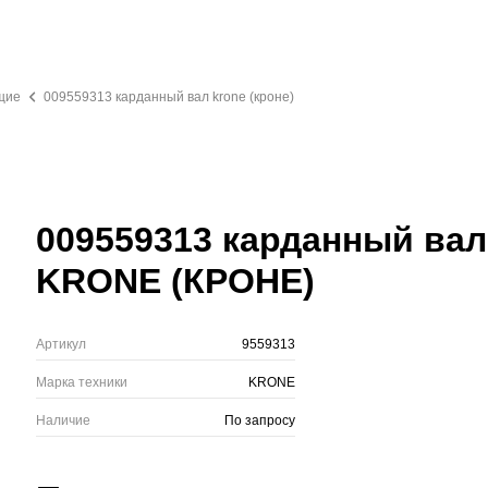
щие
009559313 карданный вал krone (кроне)
009559313 карданный вал
KRONE (КРОНЕ)
Артикул
9559313
Марка техники
KRONE
Наличие
По запросу