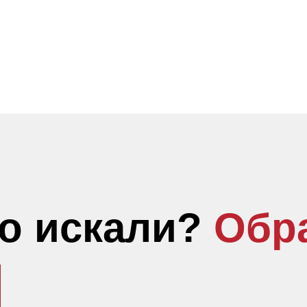
то искали?
Обр