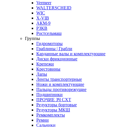
Vermeer
WALTERSCHEID
WIC
X-VIB
АКМ-9
РЗКВ
Ростсельмаш
Группы
Гидромоторы
Граблины | Грабли
Карданные валы и комплектующие
Диски фрикционные
Крепежи
Крестовины
Лапы
Ленты транспортерные
Ножи и комплектующие
Пальцы противорежущие
Подшипники
ПРОЧИЕ ЗЧ СХТ
Редукторы бортовые
Редукторы МКШ
Ремкомплекты
Ремни
Сальники