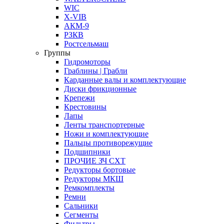
WIC
X-VIB
АКМ-9
РЗКВ
Ростсельмаш
Группы
Гидромоторы
Граблины | Грабли
Карданные валы и комплектующие
Диски фрикционные
Крепежи
Крестовины
Лапы
Ленты транспортерные
Ножи и комплектующие
Пальцы противорежущие
Подшипники
ПРОЧИЕ ЗЧ СХТ
Редукторы бортовые
Редукторы МКШ
Ремкомплекты
Ремни
Сальники
Сегменты
Фильтры