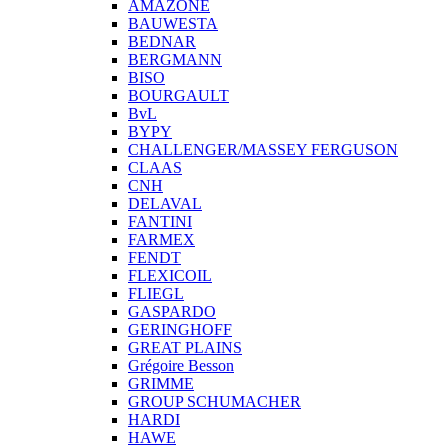
AMAZONE
BAUWESTA
BEDNAR
BERGMANN
BISO
BOURGAULT
BvL
BYPY
CHALLENGER/MASSEY FERGUSON
CLAAS
CNH
DELAVAL
FANTINI
FARMEX
FENDT
FLEXICOIL
FLIEGL
GASPARDO
GERINGHOFF
GREAT PLAINS
Grégoire Besson
GRIMME
GROUP SCHUMACHER
HARDI
HAWE