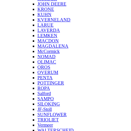
JOHN DEERE
KRONE
KUHN
KVERNELAND
LARUE
LAVERDA
LEMKEN
MACDON
MAGDALENA
McCormick
NOMAD
OLIMAC
OROS
OVERUM
PENTA
POTTINGER
ROPA
Salford
SAMPO
SILOKING
JF-Stoll
SUNFLOWER
TRIOLIET
Vermeer
WALTERSCHEID