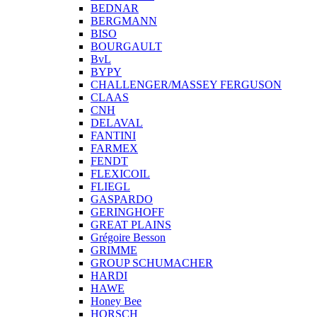
BEDNAR
BERGMANN
BISO
BOURGAULT
BvL
BYPY
CHALLENGER/MASSEY FERGUSON
CLAAS
CNH
DELAVAL
FANTINI
FARMEX
FENDT
FLEXICOIL
FLIEGL
GASPARDO
GERINGHOFF
GREAT PLAINS
Grégoire Besson
GRIMME
GROUP SCHUMACHER
HARDI
HAWE
Honey Bee
HORSCH