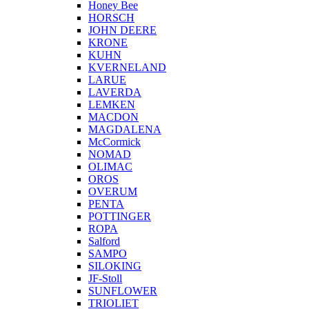
Honey Bee
HORSCH
JOHN DEERE
KRONE
KUHN
KVERNELAND
LARUE
LAVERDA
LEMKEN
MACDON
MAGDALENA
McCormick
NOMAD
OLIMAC
OROS
OVERUM
PENTA
POTTINGER
ROPA
Salford
SAMPO
SILOKING
JF-Stoll
SUNFLOWER
TRIOLIET