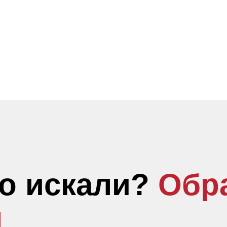
то искали?
Обр