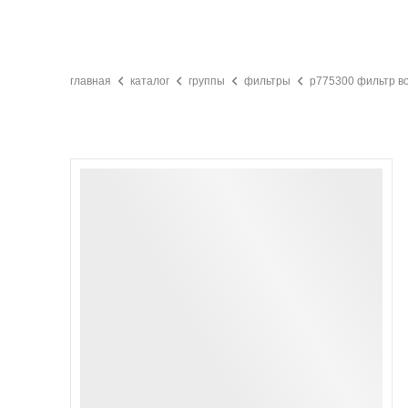
главная
каталог
группы
фильтры
p775300 фильтр в