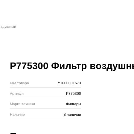
оздушный
P775300 Фильтр воздуш
Код товара
УТ000001673
Артикул
P775300
Марка техники
Фильтры
Наличие
В наличии