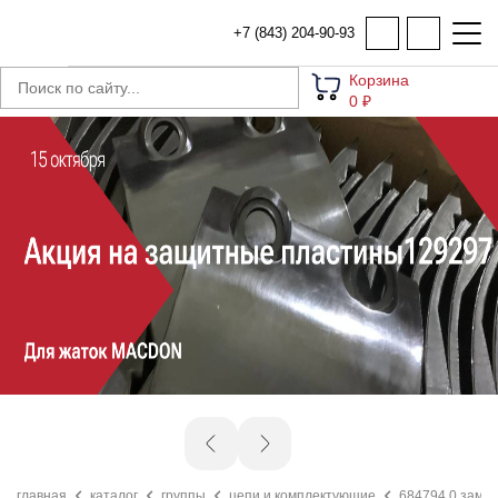
+7 (843) 204-90-93
Корзина
0 ₽
главная
каталог
группы
цепи и комплектующие
684794.0 замок