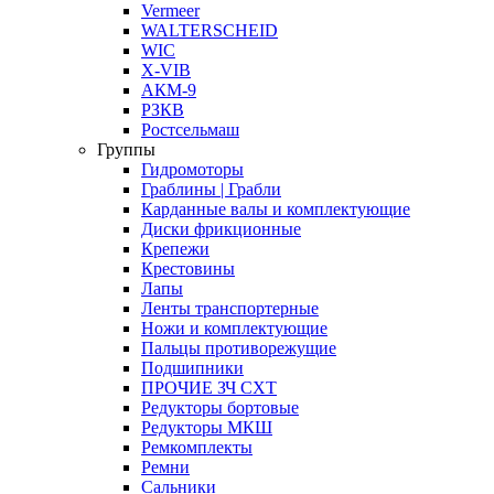
Vermeer
WALTERSCHEID
WIC
X-VIB
АКМ-9
РЗКВ
Ростсельмаш
Группы
Гидромоторы
Граблины | Грабли
Карданные валы и комплектующие
Диски фрикционные
Крепежи
Крестовины
Лапы
Ленты транспортерные
Ножи и комплектующие
Пальцы противорежущие
Подшипники
ПРОЧИЕ ЗЧ СХТ
Редукторы бортовые
Редукторы МКШ
Ремкомплекты
Ремни
Сальники