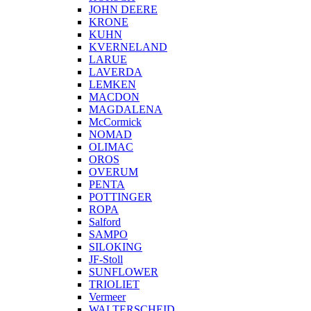
JOHN DEERE
KRONE
KUHN
KVERNELAND
LARUE
LAVERDA
LEMKEN
MACDON
MAGDALENA
McCormick
NOMAD
OLIMAC
OROS
OVERUM
PENTA
POTTINGER
ROPA
Salford
SAMPO
SILOKING
JF-Stoll
SUNFLOWER
TRIOLIET
Vermeer
WALTERSCHEID