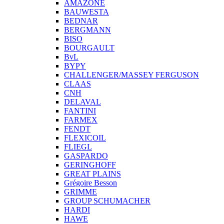
AMAZONE
BAUWESTA
BEDNAR
BERGMANN
BISO
BOURGAULT
BvL
BYPY
CHALLENGER/MASSEY FERGUSON
CLAAS
CNH
DELAVAL
FANTINI
FARMEX
FENDT
FLEXICOIL
FLIEGL
GASPARDO
GERINGHOFF
GREAT PLAINS
Grégoire Besson
GRIMME
GROUP SCHUMACHER
HARDI
HAWE