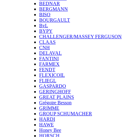
BEDNAR
BERGMANN
BISO
BOURGAULT
BvL
BYPY
CHALLENGER/MASSEY FERGUSON
CLAAS
CNH
DELAVAL
FANTINI
FARMEX
FENDT
FLEXICOIL
FLIEGL
GASPARDO
GERINGHOFF
GREAT PLAINS
Grégoire Besson
GRIMME
GROUP SCHUMACHER
HARDI
HAWE
Honey Bee
HORSCH