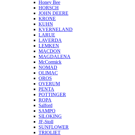
Honey Bee
HORSCH
JOHN DEERE
KRONE
KUHN
KVERNELAND
LARUE
LAVERDA
LEMKEN
MACDON
MAGDALENA
McCormick
NOMAD
OLIMAC
OROS
OVERUM
PENTA
POTTINGER
ROPA
Salford
SAMPO
SILOKING
JF-Stoll
SUNFLOWER
TRIOLIET