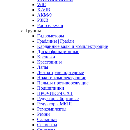
WIC
X-VIB
АКМ-9
РЗКВ
Ростсельмаш
Группы
Гидромоторы
Граблины | Грабли
Карданные валы и комплектующие
Диски фрикционные
Крепежи
Крестовины
Лапы
Ленты транспортерные
Ножи и комплектующие
Пальцы противорежущие
Подшипники
ПРОЧИЕ ЗЧ СХТ
Редукторы бортовые
Редукторы МКШ
Ремкомплекты
Ремни
Сальники
Сегменты
Фильтры