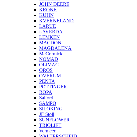
JOHN DEERE
KRONE
KUHN
KVERNELAND
LARUE
LAVERDA
LEMKEN
MACDON
MAGDALENA
McCormick
NOMAD
OLIMAC
OROS
OVERUM
PENTA
POTTINGER
ROPA
Salford
SAMPO
SILOKING
JF-Stoll
SUNFLOWER
TRIOLIET
Vermeer
WALTERSCHEID