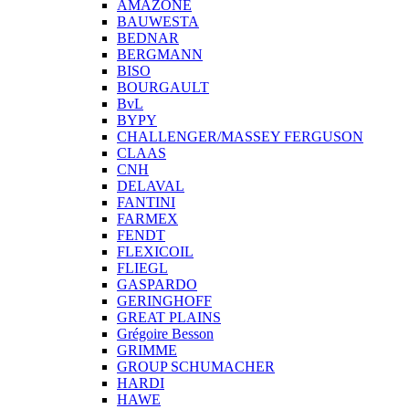
AMAZONE
BAUWESTA
BEDNAR
BERGMANN
BISO
BOURGAULT
BvL
BYPY
CHALLENGER/MASSEY FERGUSON
CLAAS
CNH
DELAVAL
FANTINI
FARMEX
FENDT
FLEXICOIL
FLIEGL
GASPARDO
GERINGHOFF
GREAT PLAINS
Grégoire Besson
GRIMME
GROUP SCHUMACHER
HARDI
HAWE