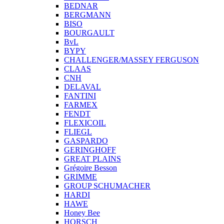
BEDNAR
BERGMANN
BISO
BOURGAULT
BvL
BYPY
CHALLENGER/MASSEY FERGUSON
CLAAS
CNH
DELAVAL
FANTINI
FARMEX
FENDT
FLEXICOIL
FLIEGL
GASPARDO
GERINGHOFF
GREAT PLAINS
Grégoire Besson
GRIMME
GROUP SCHUMACHER
HARDI
HAWE
Honey Bee
HORSCH