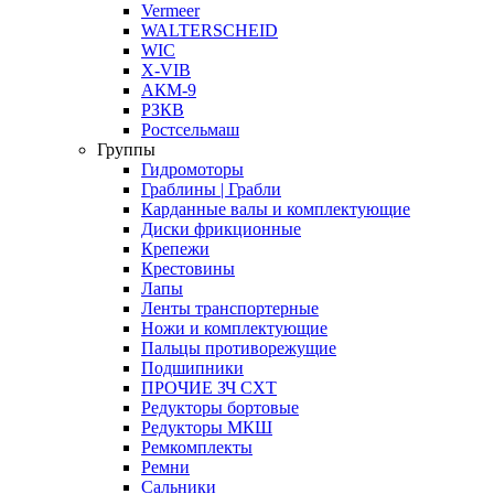
Vermeer
WALTERSCHEID
WIC
X-VIB
АКМ-9
РЗКВ
Ростсельмаш
Группы
Гидромоторы
Граблины | Грабли
Карданные валы и комплектующие
Диски фрикционные
Крепежи
Крестовины
Лапы
Ленты транспортерные
Ножи и комплектующие
Пальцы противорежущие
Подшипники
ПРОЧИЕ ЗЧ СХТ
Редукторы бортовые
Редукторы МКШ
Ремкомплекты
Ремни
Сальники