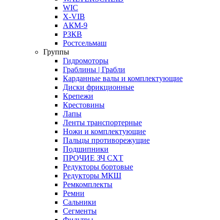
WIC
X-VIB
АКМ-9
РЗКВ
Ростсельмаш
Группы
Гидромоторы
Граблины | Грабли
Карданные валы и комплектующие
Диски фрикционные
Крепежи
Крестовины
Лапы
Ленты транспортерные
Ножи и комплектующие
Пальцы противорежущие
Подшипники
ПРОЧИЕ ЗЧ СХТ
Редукторы бортовые
Редукторы МКШ
Ремкомплекты
Ремни
Сальники
Сегменты
Фильтры