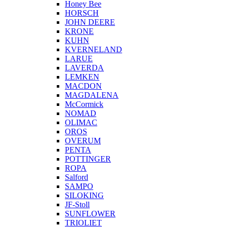
Honey Bee
HORSCH
JOHN DEERE
KRONE
KUHN
KVERNELAND
LARUE
LAVERDA
LEMKEN
MACDON
MAGDALENA
McCormick
NOMAD
OLIMAC
OROS
OVERUM
PENTA
POTTINGER
ROPA
Salford
SAMPO
SILOKING
JF-Stoll
SUNFLOWER
TRIOLIET