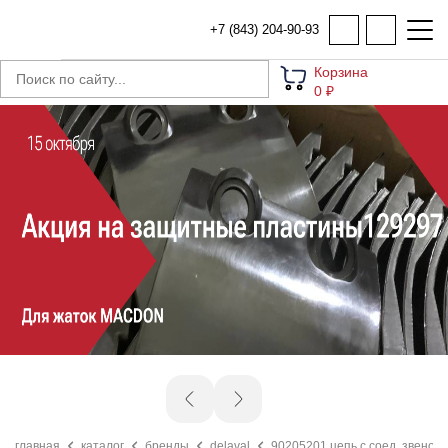
+7 (843) 204-90-93
Корзина
0 ₽
главная
каталог
бренды
delaval
90205201 цепь с соед. звеном