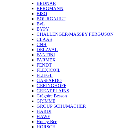
BEDNAR
BERGMANN
BISO
BOURGAULT
BvL
BYPY
CHALLENGER/MASSEY FERGUSON
CLAAS
CNH
DELAVAL
FANTINI
FARMEX
FENDT
FLEXICOIL
FLIEGL
GASPARDO
GERINGHOFF
GREAT PLAINS
Grégoire Besson
GRIMME
GROUP SCHUMACHER
HARDI
HAWE
Honey Bee
HORSCH