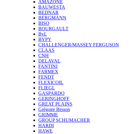
AMAZONE
BAUWESTA
BEDNAR
BERGMANN
BISO
BOURGAULT
BvL
BYPY
CHALLENGER/MASSEY FERGUSON
CLAAS
CNH
DELAVAL
FANTINI
FARMEX
FENDT
FLEXICOIL
FLIEGL
GASPARDO
GERINGHOFF
GREAT PLAINS
Grégoire Besson
GRIMME
GROUP SCHUMACHER
HARDI
HAWE