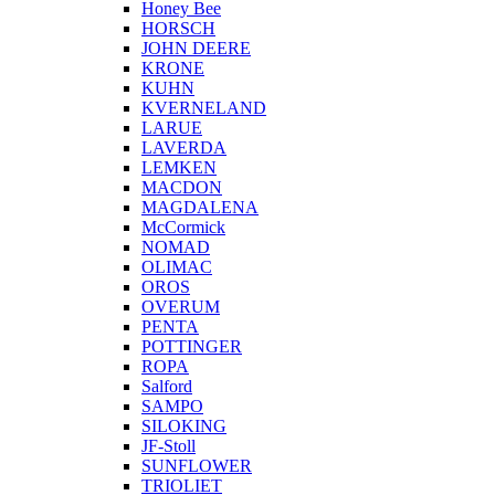
Honey Bee
HORSCH
JOHN DEERE
KRONE
KUHN
KVERNELAND
LARUE
LAVERDA
LEMKEN
MACDON
MAGDALENA
McCormick
NOMAD
OLIMAC
OROS
OVERUM
PENTA
POTTINGER
ROPA
Salford
SAMPO
SILOKING
JF-Stoll
SUNFLOWER
TRIOLIET