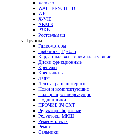
Vermeer
WALTERSCHEID
WIC
X-VIB
АКМ-9
РЗКВ
Ростсельмаш
Группы
Гидромоторы
Граблины | Грабли
Карданные валы и комплектующие
Диски фрикционные
Крепежи
Крестовины
Лапы
Ленты транспортерные
Ножи и комплектующие
Пальцы противорежущие
Подшипники
ПРОЧИЕ ЗЧ СХТ
Редукторы бортовые
Редукторы МКШ
Ремкомплекты
Ремни
Сальники