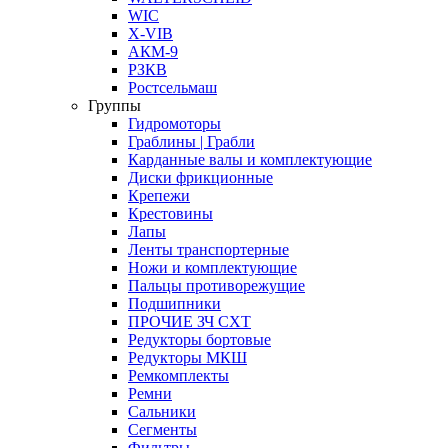
WIC
X-VIB
АКМ-9
РЗКВ
Ростсельмаш
Группы
Гидромоторы
Граблины | Грабли
Карданные валы и комплектующие
Диски фрикционные
Крепежи
Крестовины
Лапы
Ленты транспортерные
Ножи и комплектующие
Пальцы противорежущие
Подшипники
ПРОЧИЕ ЗЧ СХТ
Редукторы бортовые
Редукторы МКШ
Ремкомплекты
Ремни
Сальники
Сегменты
Фильтры