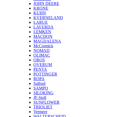
JOHN DEERE
KRONE
KUHN
KVERNELAND
LARUE
LAVERDA
LEMKEN
MACDON
MAGDALENA
McCormick
NOMAD
OLIMAC
OROS
OVERUM
PENTA
POTTINGER
ROPA
Salford
SAMPO
SILOKING
JF-Stoll
SUNFLOWER
TRIOLIET
Vermeer
WALTERSCHEID