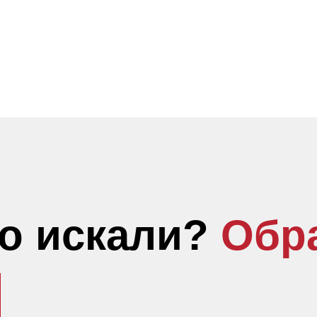
то искали?
Обр