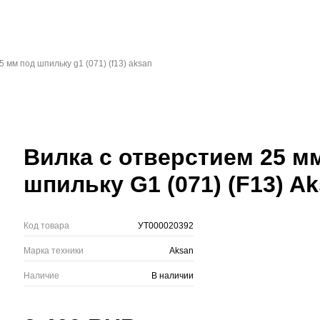
5 мм под шпильку g1 (071) (f13) aksan
Вилка с отверстием 25 м
шпильку G1 (071) (F13) A
Код товара
УТ000020392
Марка техники
Aksan
Наличие
В наличии