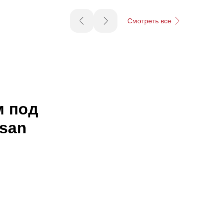
Смотреть все
м под
ksan