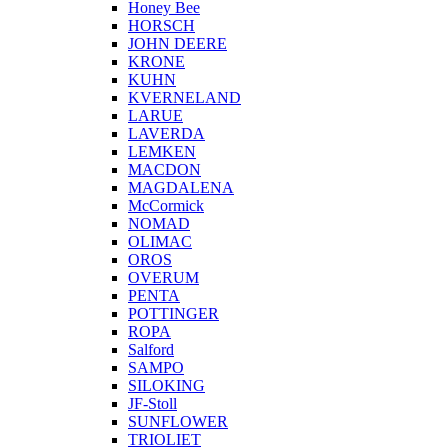
Honey Bee
HORSCH
JOHN DEERE
KRONE
KUHN
KVERNELAND
LARUE
LAVERDA
LEMKEN
MACDON
MAGDALENA
McCormick
NOMAD
OLIMAC
OROS
OVERUM
PENTA
POTTINGER
ROPA
Salford
SAMPO
SILOKING
JF-Stoll
SUNFLOWER
TRIOLIET