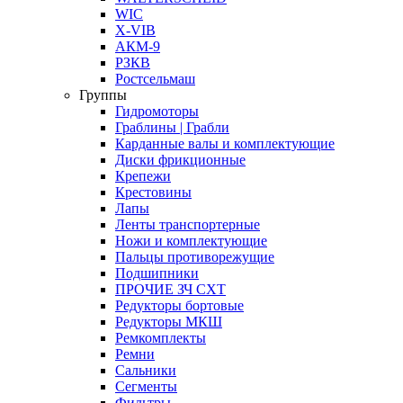
WIC
X-VIB
АКМ-9
РЗКВ
Ростсельмаш
Группы
Гидромоторы
Граблины | Грабли
Карданные валы и комплектующие
Диски фрикционные
Крепежи
Крестовины
Лапы
Ленты транспортерные
Ножи и комплектующие
Пальцы противорежущие
Подшипники
ПРОЧИЕ ЗЧ СХТ
Редукторы бортовые
Редукторы МКШ
Ремкомплекты
Ремни
Сальники
Сегменты
Фильтры