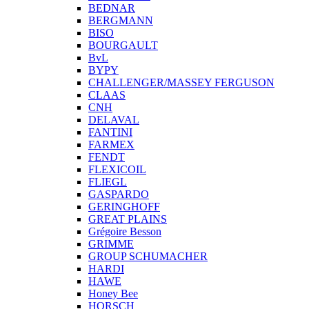
BEDNAR
BERGMANN
BISO
BOURGAULT
BvL
BYPY
CHALLENGER/MASSEY FERGUSON
CLAAS
CNH
DELAVAL
FANTINI
FARMEX
FENDT
FLEXICOIL
FLIEGL
GASPARDO
GERINGHOFF
GREAT PLAINS
Grégoire Besson
GRIMME
GROUP SCHUMACHER
HARDI
HAWE
Honey Bee
HORSCH