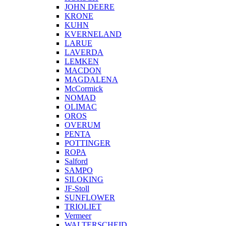
JOHN DEERE
KRONE
KUHN
KVERNELAND
LARUE
LAVERDA
LEMKEN
MACDON
MAGDALENA
McCormick
NOMAD
OLIMAC
OROS
OVERUM
PENTA
POTTINGER
ROPA
Salford
SAMPO
SILOKING
JF-Stoll
SUNFLOWER
TRIOLIET
Vermeer
WALTERSCHEID