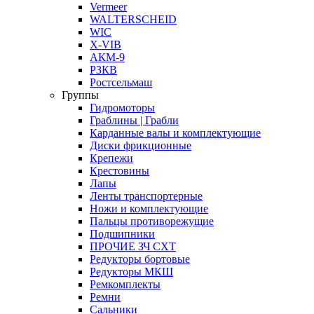
Vermeer
WALTERSCHEID
WIC
X-VIB
АКМ-9
РЗКВ
Ростсельмаш
Группы
Гидромоторы
Граблины | Грабли
Карданные валы и комплектующие
Диски фрикционные
Крепежи
Крестовины
Лапы
Ленты транспортерные
Ножи и комплектующие
Пальцы противорежущие
Подшипники
ПРОЧИЕ ЗЧ СХТ
Редукторы бортовые
Редукторы МКШ
Ремкомплекты
Ремни
Сальники