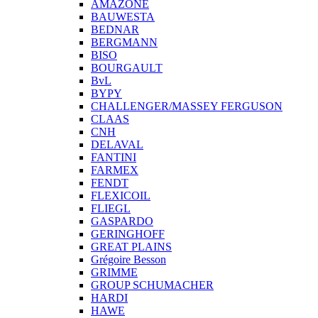
AMAZONE
BAUWESTA
BEDNAR
BERGMANN
BISO
BOURGAULT
BvL
BYPY
CHALLENGER/MASSEY FERGUSON
CLAAS
CNH
DELAVAL
FANTINI
FARMEX
FENDT
FLEXICOIL
FLIEGL
GASPARDO
GERINGHOFF
GREAT PLAINS
Grégoire Besson
GRIMME
GROUP SCHUMACHER
HARDI
HAWE