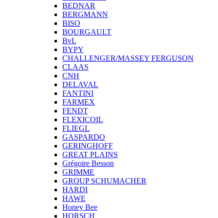
BEDNAR
BERGMANN
BISO
BOURGAULT
BvL
BYPY
CHALLENGER/MASSEY FERGUSON
CLAAS
CNH
DELAVAL
FANTINI
FARMEX
FENDT
FLEXICOIL
FLIEGL
GASPARDO
GERINGHOFF
GREAT PLAINS
Grégoire Besson
GRIMME
GROUP SCHUMACHER
HARDI
HAWE
Honey Bee
HORSCH