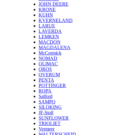
JOHN DEERE
KRONE
KUHN
KVERNELAND
LARUE
LAVERDA
LEMKEN
MACDON
MAGDALENA
McCormick
NOMAD
OLIMAC
OROS
OVERUM
PENTA
POTTINGER
ROPA
Salford
SAMPO
SILOKING
JF-Stoll
SUNFLOWER
TRIOLIET
Vermeer
WALTERSCHEID