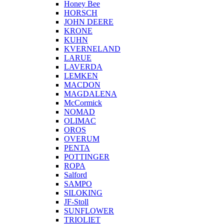
Honey Bee
HORSCH
JOHN DEERE
KRONE
KUHN
KVERNELAND
LARUE
LAVERDA
LEMKEN
MACDON
MAGDALENA
McCormick
NOMAD
OLIMAC
OROS
OVERUM
PENTA
POTTINGER
ROPA
Salford
SAMPO
SILOKING
JF-Stoll
SUNFLOWER
TRIOLIET