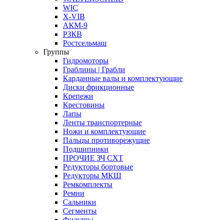
WIC
X-VIB
АКМ-9
РЗКВ
Ростсельмаш
Группы
Гидромоторы
Граблины | Грабли
Карданные валы и комплектующие
Диски фрикционные
Крепежи
Крестовины
Лапы
Ленты транспортерные
Ножи и комплектующие
Пальцы противорежущие
Подшипники
ПРОЧИЕ ЗЧ СХТ
Редукторы бортовые
Редукторы МКШ
Ремкомплекты
Ремни
Сальники
Сегменты
Фильтры