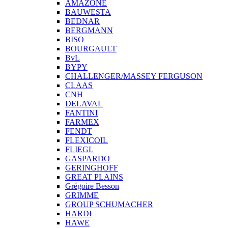
AMAZONE
BAUWESTA
BEDNAR
BERGMANN
BISO
BOURGAULT
BvL
BYPY
CHALLENGER/MASSEY FERGUSON
CLAAS
CNH
DELAVAL
FANTINI
FARMEX
FENDT
FLEXICOIL
FLIEGL
GASPARDO
GERINGHOFF
GREAT PLAINS
Grégoire Besson
GRIMME
GROUP SCHUMACHER
HARDI
HAWE