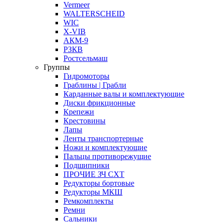
Vermeer
WALTERSCHEID
WIC
X-VIB
АКМ-9
РЗКВ
Ростсельмаш
Группы
Гидромоторы
Граблины | Грабли
Карданные валы и комплектующие
Диски фрикционные
Крепежи
Крестовины
Лапы
Ленты транспортерные
Ножи и комплектующие
Пальцы противорежущие
Подшипники
ПРОЧИЕ ЗЧ СХТ
Редукторы бортовые
Редукторы МКШ
Ремкомплекты
Ремни
Сальники