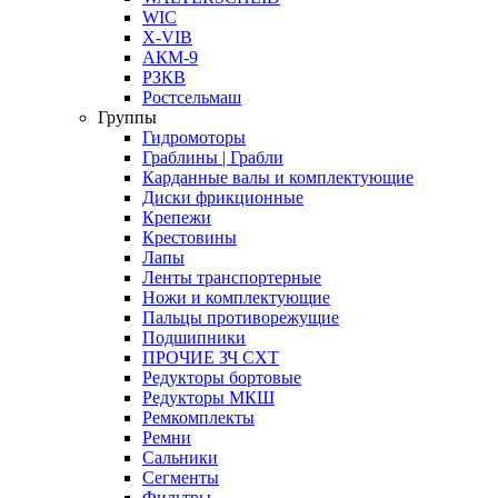
WIC
X-VIB
АКМ-9
РЗКВ
Ростсельмаш
Группы
Гидромоторы
Граблины | Грабли
Карданные валы и комплектующие
Диски фрикционные
Крепежи
Крестовины
Лапы
Ленты транспортерные
Ножи и комплектующие
Пальцы противорежущие
Подшипники
ПРОЧИЕ ЗЧ СХТ
Редукторы бортовые
Редукторы МКШ
Ремкомплекты
Ремни
Сальники
Сегменты
Фильтры