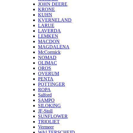
JOHN DEERE
KRONE
KUHN
KVERNELAND
LARUE
LAVERDA
LEMKEN
MACDON
MAGDALENA
McCormick
NOMAD
OLIMAC
OROS
OVERUM
PENTA
POTTINGER
ROPA
Salford
SAMPO
SILOKING
JF-Stoll
SUNFLOWER
TRIOLIET
Vermeer
WALTERSCHEID