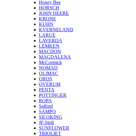
Honey Bee
HORSCH
JOHN DEERE
KRONE
KUHN
KVERNELAND
LARUE
LAVERDA
LEMKEN
MACDON
MAGDALENA
McCormick
NOMAD
OLIMAC
OROS
OVERUM
PENTA
POTTINGER
ROPA
Salford
SAMPO
SILOKING
JF-Stoll
SUNFLOWER
TRIOLIET