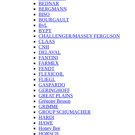
BEDNAR
BERGMANN
BISO
BOURGAULT
BvL
BYPY
CHALLENGER/MASSEY FERGUSON
CLAAS
CNH
DELAVAL
FANTINI
FARMEX
FENDT
FLEXICOIL
FLIEGL
GASPARDO
GERINGHOFF
GREAT PLAINS
Grégoire Besson
GRIMME
GROUP SCHUMACHER
HARDI
HAWE
Honey Bee
HORSCH