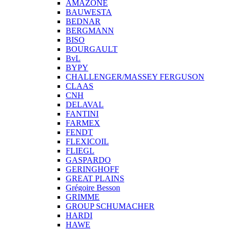
AMAZONE
BAUWESTA
BEDNAR
BERGMANN
BISO
BOURGAULT
BvL
BYPY
CHALLENGER/MASSEY FERGUSON
CLAAS
CNH
DELAVAL
FANTINI
FARMEX
FENDT
FLEXICOIL
FLIEGL
GASPARDO
GERINGHOFF
GREAT PLAINS
Grégoire Besson
GRIMME
GROUP SCHUMACHER
HARDI
HAWE