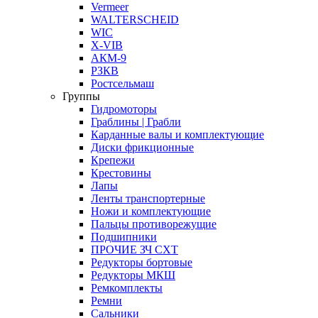
Vermeer
WALTERSCHEID
WIC
X-VIB
АКМ-9
РЗКВ
Ростсельмаш
Группы
Гидромоторы
Граблины | Грабли
Карданные валы и комплектующие
Диски фрикционные
Крепежи
Крестовины
Лапы
Ленты транспортерные
Ножи и комплектующие
Пальцы противорежущие
Подшипники
ПРОЧИЕ ЗЧ СХТ
Редукторы бортовые
Редукторы МКШ
Ремкомплекты
Ремни
Сальники