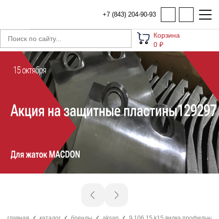
+7 (843) 204-90-93
Корзина
0 ₽
главная
каталог
бренды
aksan
9.106.15.k15 вилка профильная 