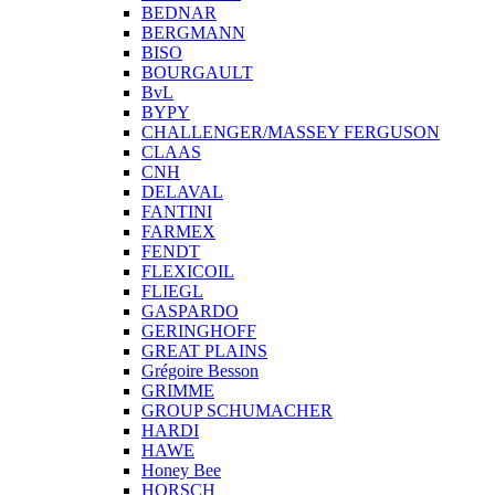
BEDNAR
BERGMANN
BISO
BOURGAULT
BvL
BYPY
CHALLENGER/MASSEY FERGUSON
CLAAS
CNH
DELAVAL
FANTINI
FARMEX
FENDT
FLEXICOIL
FLIEGL
GASPARDO
GERINGHOFF
GREAT PLAINS
Grégoire Besson
GRIMME
GROUP SCHUMACHER
HARDI
HAWE
Honey Bee
HORSCH