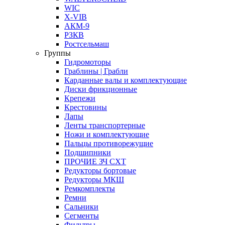
WIC
X-VIB
АКМ-9
РЗКВ
Ростсельмаш
Группы
Гидромоторы
Граблины | Грабли
Карданные валы и комплектующие
Диски фрикционные
Крепежи
Крестовины
Лапы
Ленты транспортерные
Ножи и комплектующие
Пальцы противорежущие
Подшипники
ПРОЧИЕ ЗЧ СХТ
Редукторы бортовые
Редукторы МКШ
Ремкомплекты
Ремни
Сальники
Сегменты
Фильтры