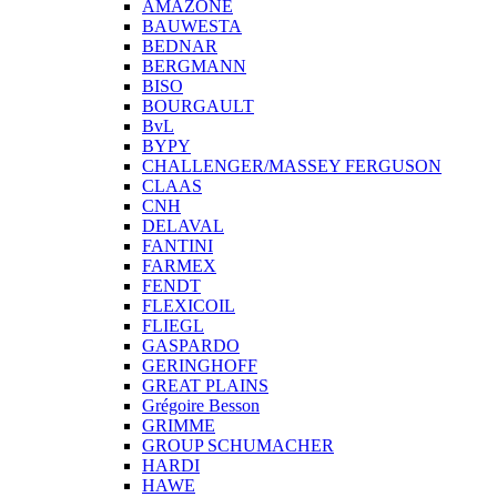
AMAZONE
BAUWESTA
BEDNAR
BERGMANN
BISO
BOURGAULT
BvL
BYPY
CHALLENGER/MASSEY FERGUSON
CLAAS
CNH
DELAVAL
FANTINI
FARMEX
FENDT
FLEXICOIL
FLIEGL
GASPARDO
GERINGHOFF
GREAT PLAINS
Grégoire Besson
GRIMME
GROUP SCHUMACHER
HARDI
HAWE