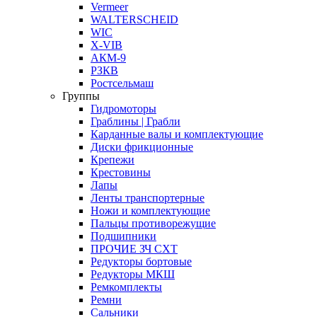
Vermeer
WALTERSCHEID
WIC
X-VIB
АКМ-9
РЗКВ
Ростсельмаш
Группы
Гидромоторы
Граблины | Грабли
Карданные валы и комплектующие
Диски фрикционные
Крепежи
Крестовины
Лапы
Ленты транспортерные
Ножи и комплектующие
Пальцы противорежущие
Подшипники
ПРОЧИЕ ЗЧ СХТ
Редукторы бортовые
Редукторы МКШ
Ремкомплекты
Ремни
Сальники