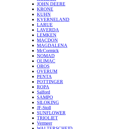
JOHN DEERE
KRONE
KUHN
KVERNELAND
LARUE
LAVERDA
LEMKEN
MACDON
MAGDALENA
McCormick
NOMAD
OLIMAC
OROS
OVERUM
PENTA
POTTINGER
ROPA
Salford
SAMPO
SILOKING
JF-Stoll
SUNFLOWER
TRIOLIET
Vermeer
WALTERSCHEID