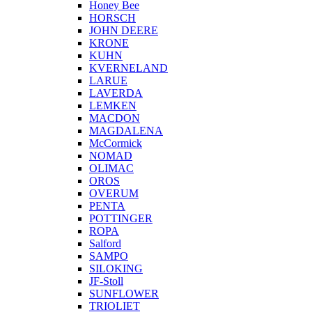
Honey Bee
HORSCH
JOHN DEERE
KRONE
KUHN
KVERNELAND
LARUE
LAVERDA
LEMKEN
MACDON
MAGDALENA
McCormick
NOMAD
OLIMAC
OROS
OVERUM
PENTA
POTTINGER
ROPA
Salford
SAMPO
SILOKING
JF-Stoll
SUNFLOWER
TRIOLIET