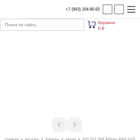
+7 (843) 204-90-93
Корзина
0 ₽
главная
каталог
бренды
aksan
805.501.589 400nm 30h8 m10 (