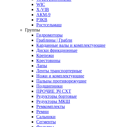
WIC
X-VIB
АКМ-9
РЗКВ
Ростсельмаш
Группы
Гидромоторы
Граблины | Грабли
Карданные валы и комплектующие
Диски фрикционные
Крепежи
Крестовины
Лапы
Ленты транспортерные
Ножи и комплектующие
Пальцы противорежущие
Подшипники
ПРОЧИЕ ЗЧ СХТ
Редукторы бортовые
Редукторы МКШ
Ремкомплекты
Ремни
Сальники
Сегменты
Фильтры