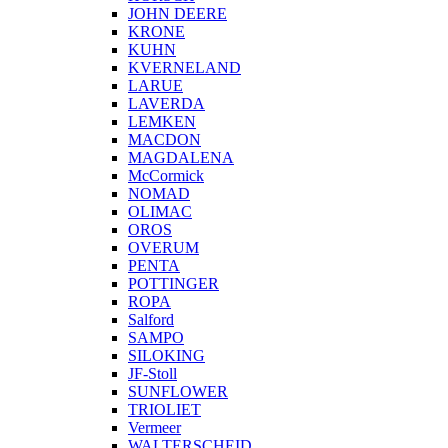
JOHN DEERE
KRONE
KUHN
KVERNELAND
LARUE
LAVERDA
LEMKEN
MACDON
MAGDALENA
McCormick
NOMAD
OLIMAC
OROS
OVERUM
PENTA
POTTINGER
ROPA
Salford
SAMPO
SILOKING
JF-Stoll
SUNFLOWER
TRIOLIET
Vermeer
WALTERSCHEID