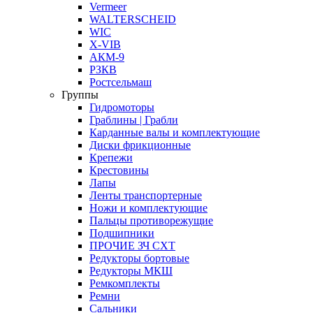
Vermeer
WALTERSCHEID
WIC
X-VIB
АКМ-9
РЗКВ
Ростсельмаш
Группы
Гидромоторы
Граблины | Грабли
Карданные валы и комплектующие
Диски фрикционные
Крепежи
Крестовины
Лапы
Ленты транспортерные
Ножи и комплектующие
Пальцы противорежущие
Подшипники
ПРОЧИЕ ЗЧ СХТ
Редукторы бортовые
Редукторы МКШ
Ремкомплекты
Ремни
Сальники