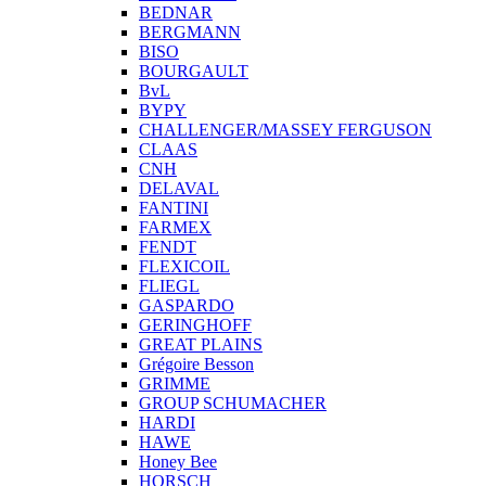
BEDNAR
BERGMANN
BISO
BOURGAULT
BvL
BYPY
CHALLENGER/MASSEY FERGUSON
CLAAS
CNH
DELAVAL
FANTINI
FARMEX
FENDT
FLEXICOIL
FLIEGL
GASPARDO
GERINGHOFF
GREAT PLAINS
Grégoire Besson
GRIMME
GROUP SCHUMACHER
HARDI
HAWE
Honey Bee
HORSCH