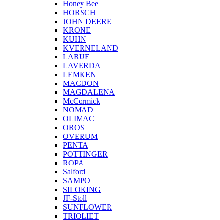
Honey Bee
HORSCH
JOHN DEERE
KRONE
KUHN
KVERNELAND
LARUE
LAVERDA
LEMKEN
MACDON
MAGDALENA
McCormick
NOMAD
OLIMAC
OROS
OVERUM
PENTA
POTTINGER
ROPA
Salford
SAMPO
SILOKING
JF-Stoll
SUNFLOWER
TRIOLIET