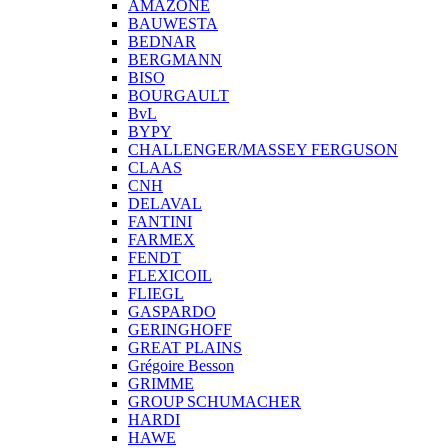
AMAZONE
BAUWESTA
BEDNAR
BERGMANN
BISO
BOURGAULT
BvL
BYPY
CHALLENGER/MASSEY FERGUSON
CLAAS
CNH
DELAVAL
FANTINI
FARMEX
FENDT
FLEXICOIL
FLIEGL
GASPARDO
GERINGHOFF
GREAT PLAINS
Grégoire Besson
GRIMME
GROUP SCHUMACHER
HARDI
HAWE