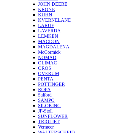
JOHN DEERE
KRONE
KUHN
KVERNELAND
LARUE
LAVERDA
LEMKEN
MACDON
MAGDALENA
McCormick
NOMAD
OLIMAC
OROS
OVERUM
PENTA
POTTINGER
ROPA
Salford
SAMPO
SILOKING
JF-Stoll
SUNFLOWER
TRIOLIET
Vermeer
WALTERSCHEID