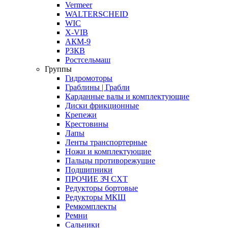
Vermeer
WALTERSCHEID
WIC
X-VIB
АКМ-9
РЗКВ
Ростсельмаш
Группы
Гидромоторы
Граблины | Грабли
Карданные валы и комплектующие
Диски фрикционные
Крепежи
Крестовины
Лапы
Ленты транспортерные
Ножи и комплектующие
Пальцы противорежущие
Подшипники
ПРОЧИЕ ЗЧ СХТ
Редукторы бортовые
Редукторы МКШ
Ремкомплекты
Ремни
Сальники