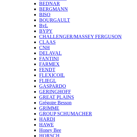
BEDNAR
BERGMANN
BISO
BOURGAULT
BvL
BYPY
CHALLENGER/MASSEY FERGUSON
CLAAS
CNH
DELAVAL
FANTINI
FARMEX
FENDT
FLEXICOIL
FLIEGL
GASPARDO
GERINGHOFF
GREAT PLAINS
Grégoire Besson
GRIMME
GROUP SCHUMACHER
HARDI
HAWE
Honey Bee
HORSCH