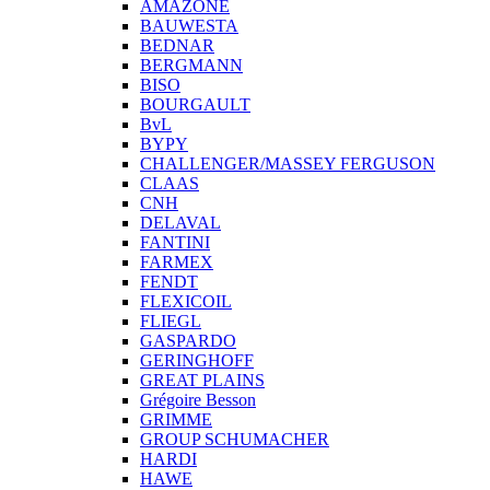
AMAZONE
BAUWESTA
BEDNAR
BERGMANN
BISO
BOURGAULT
BvL
BYPY
CHALLENGER/MASSEY FERGUSON
CLAAS
CNH
DELAVAL
FANTINI
FARMEX
FENDT
FLEXICOIL
FLIEGL
GASPARDO
GERINGHOFF
GREAT PLAINS
Grégoire Besson
GRIMME
GROUP SCHUMACHER
HARDI
HAWE