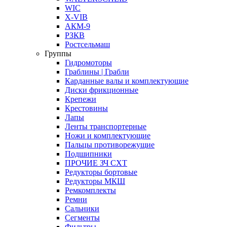
WIC
X-VIB
АКМ-9
РЗКВ
Ростсельмаш
Группы
Гидромоторы
Граблины | Грабли
Карданные валы и комплектующие
Диски фрикционные
Крепежи
Крестовины
Лапы
Ленты транспортерные
Ножи и комплектующие
Пальцы противорежущие
Подшипники
ПРОЧИЕ ЗЧ СХТ
Редукторы бортовые
Редукторы МКШ
Ремкомплекты
Ремни
Сальники
Сегменты
Фильтры