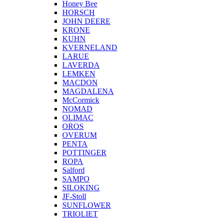
Honey Bee
HORSCH
JOHN DEERE
KRONE
KUHN
KVERNELAND
LARUE
LAVERDA
LEMKEN
MACDON
MAGDALENA
McCormick
NOMAD
OLIMAC
OROS
OVERUM
PENTA
POTTINGER
ROPA
Salford
SAMPO
SILOKING
JF-Stoll
SUNFLOWER
TRIOLIET