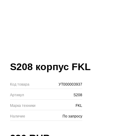
S208 корпус FKL
Код товара
УТ000003937
Артикул
S208
Марка техники
FKL
Наличие
По запросу