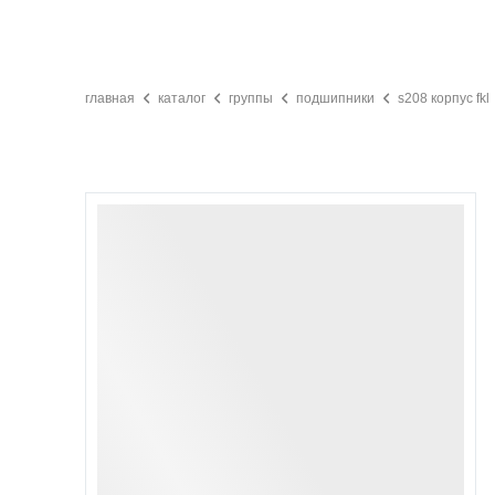
главная
каталог
группы
подшипники
s208 корпус fkl