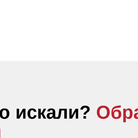
то искали?
Обр